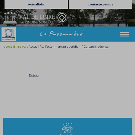
Actualités
Contactez-nous
La Possonnière
VOUS ÊTES ICI :
Accueil
/
La Possonnière au quotidien
/
Culture & détente
Retour
Culture & détente