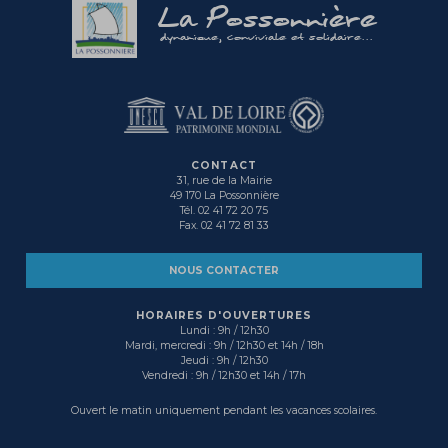
La Possonnière
dynamique, conviviale et solidaire...
CONTACT
31, rue de la Mairie
49 170 La Possonnière
Tél. 02 41 72 20 75
Fax. 02 41 72 81 33
NOUS CONTACTER
HORAIRES D'OUVERTURES
Lundi : 9h / 12h30
Mardi, mercredi : 9h / 12h30 et 14h / 18h
Jeudi : 9h / 12h30
Vendredi : 9h / 12h30 et 14h / 17h
Ouvert le matin uniquement pendant les vacances scolaires.