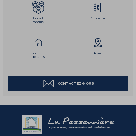
Portail
Annuaire
famille
Location
Plan
de salles
CONTACTEZ-NOUS
La Possonnière
dynamique, conviviale et solidaire...