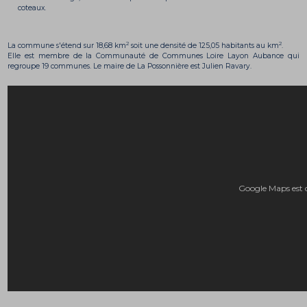
coteaux.
2
2
La commune s'étend sur 18,68 km
soit une densité de 125,05 habitants au km
.
Elle est membre de la Communauté de Communes Loire Layon Aubance qui
regroupe 19 communes. Le maire de La Possonnière est Julien Ravary.
Google Maps est 