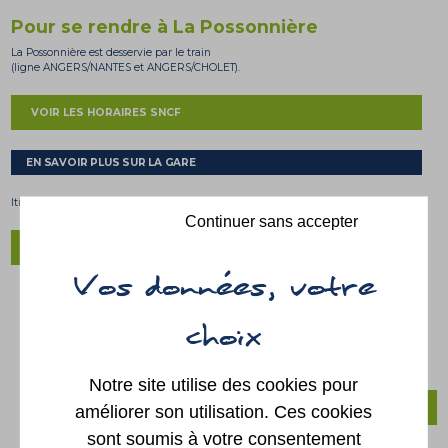
Pour se rendre à La Possonnière
La Possonnière est desservie par le train
(ligne ANGERS/NANTES et ANGERS/CHOLET).
VOIR LES HORAIRES SNCF
EN SAVOIR PLUS SUR LA GARE
Itinéraire :
Continuer sans accepter
VIA MICHELIN
Par les routes D111 et D 210, à proximité de la RN 23.
Gare routière d'Angers : 02 41 62 11 86
Direction des Transports de Maine et Loire :
Notre site utilise des cookies pour
améliorer son utilisation. Ces cookies
CONSEIL DÉPARTEMENTAL 49
sont soumis à votre consentement