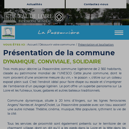
Actualités
Contactez-nous
La Possonnière
VOUS ÊTES ICI :
Accueil
/
Découvrir votre commune
/
Présentation et localisation
Présentation de la commune
DYNAMIQUE, CONVIVIALE, SOLIDAIRE
Trois mots pour décrire La Possonnière, commune ligérienne de 2 560 habitants,
classée au patrimoine mondial de l'UNESCO. Cette jeune commune, dont le
nom provient d'une ancienne mesure du vin, « le posson », s'étire sur un coteau
exposé plein sud. C'est l'endroit idéal pour faire étape ou escale et s'imprégner
de l'ambiance d'un paysage ligérien. Le port offre un superbe panorama sur La
Loire et les futreaux, toues, gabares et autres bateaux traditionnels.
Commune dynamique, située à 20 kms d'Angers, sur les lignes ferroviaires
Angers/ Nantes et Angers/Cholet, La Possonnière possède avec son tissu associatif
une autre richesse. Théâtre, cinéma, musique, fête populaire, rythment la vie de
la cité.
Tous les services de proximité sont également présents sur le territoire de ce
charmant village, dont on dit qu'il a les pieds dans la Loire et la tête dans les