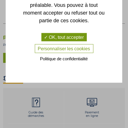
préalable. Vous pouvez à tout
moment accepter ou refuser tout ou
partie de ces cookies.
OK, tout accepter
Plan de la commune
Plan 2011 avec index des rues
Personnaliser les cookies
Politique de confidentialité
TÉLÉCHARGER LE PLAN (PDF)
D'un clic
Guide des
Paiement
démarches
en ligne