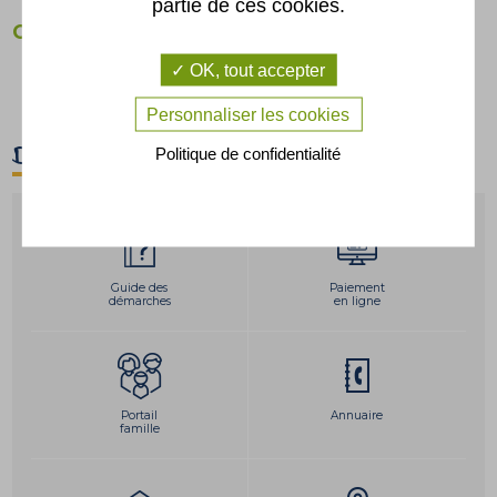
partie de ces cookies.
CORRESPONDANT DEFENSE
Membre titulaire :
OK, tout accepter
Dominique FAYOLA
Membre suppléante :
Personnaliser les cookies
Claire PAPIN-STAMMOSE
D'un clic
Politique de confidentialité
Guide des
Paiement
démarches
en ligne
Portail
Annuaire
famille