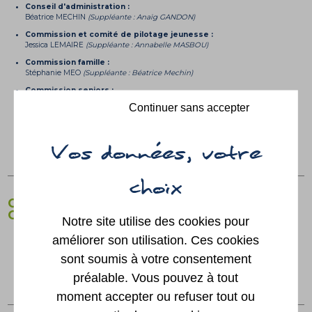
Conseil d'administration :
Béatrice MECHIN
(Suppléante : Anaïg GANDON)
Commission et comité de pilotage jeunesse :
Jessica LEMAIRE
(Suppléante : Annabelle MASBOU)
Commission famille :
Stéphanie MEO
(Suppléante : Béatrice Mechin)
Commission seniors :
Kania ALI LEGRAND
(Suppléante : Anaïg GANDON)
Continuer sans accepter
Convention Territoriale Globale (C.T.G.) :
Béatrice MECHIN
(Suppléant : Maël MESSAOUDI)
CONSEIL D'ECOLE GOGANES ET PETITES
GOGANES
Notre site utilise des cookies pour
Membre titulaire :
améliorer son utilisation. Ces cookies
Maël MESSAOUDI
sont soumis à votre consentement
Membres suppléantes :
Jessica LEMAIRE, Annabelle MASBOU
préalable. Vous pouvez à tout
moment accepter ou refuser tout ou