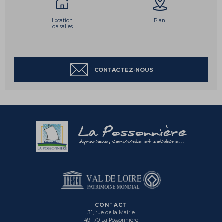
Location
Plan
de salles
CONTACTEZ-NOUS
La Possonnière
dynamique, conviviale et solidaire...
CONTACT
31, rue de la Mairie
49 170 La Possonnière