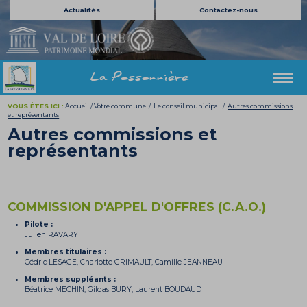
Actualités
Contactez-nous
La Possonnière
VOUS ÊTES ICI :
Accueil
/
Votre commune
/
Le conseil municipal
/
Autres commissions
et représentants
Autres commissions et
représentants
COMMISSION D'APPEL D'OFFRES (C.A.O.)
Pilote :
Julien RAVARY
Membres titulaires :
Cédric LESAGE, Charlotte GRIMAULT, Camille JEANNEAU
Membres suppléants :
Béatrice MECHIN, Gildas BURY, Laurent BOUDAUD