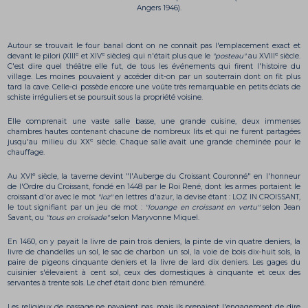
Angers 1946).
Autour se trouvait le four banal dont on ne connaît pas l'emplacement exact et
e
e
e
devant le pilori (XIII
et XIV
siècles) qui n'était plus que le
"posteau"
au XVIII
siècle.
C'est dire quel théâtre elle fut, de tous les événements qui firent l'histoire du
village. Les moines pouvaient y accéder dit-on par un souterrain dont on fit plus
tard la cave. Celle-ci possède encore une voûte très remarquable en petits éclats de
schiste irréguliers et se poursuit sous la propriété voisine.
Elle comprenait une vaste salle basse, une grande cuisine, deux immenses
chambres hautes contenant chacune de nombreux lits et qui ne furent partagées
e
jusqu'au milieu du XX
siècle. Chaque salle avait une grande cheminée pour le
chauffage.
e
Au XVI
siècle, la taverne devint "l'Auberge du Croissant Couronné" en l'honneur
de l'Ordre du Croissant, fondé en 1448 par le Roi René, dont les armes portaient le
croissant d'or avec le mot
"loz"
en lettres d'azur, la devise étant : LOZ IN CROISSANT,
le tout signifiant par un jeu de mot :
"louange en croissant en vertu"
selon Jean
Savant, ou
"tous en croisade"
selon Maryvonne Miquel.
En 1460, on y payait la livre de pain trois deniers, la pinte de vin quatre deniers, la
livre de chandelles un sol, le sac de charbon un sol, la voie de bois dix-huit sols, la
paire de pigeons cinquante deniers et la livre de lard dix deniers. Les gages du
cuisinier s'élevaient à cent sol, ceux des domestiques à cinquante et ceux des
servantes à trente sols. Le chef était donc bien rémunéré.
Les religieux de passage ne payaient pas, mais ils prenaient l'engagement de dire