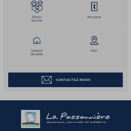
Portail
Annuaire
famille
Location
Plan
de salles
CONTACTEZ-NOUS
La Possonnière
dynamique, conviviale et solidaire...