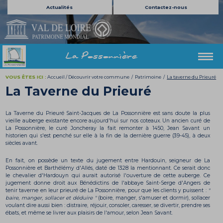
Actualités
Contactez-nous
La Possonnière
VOUS ÊTES ICI :
Accueil
/
Découvrir votre commune
/
Patrimoine
/
La taverne du Prieuré
La Taverne du Prieuré
La Taverne du Prieuré Saint-Jacques de La Possonnière est sans doute la plus
vieille auberge existante encore aujourd'hui sur nos coteaux. Un ancien curé de
La Possonnière, le curé Joncheray la fait remonter à 1450, Jean Savant un
historien qui s'est penché sur elle à la fin de la dernière guerre (39-45), à deux
siècles avant.
En fait, on possède un texte du jugement entre Hardouin, seigneur de La
Possonnière et Barthélémy d'Allés, daté de 1328 la mentionnant. Ce serait donc
le chevalier d'Hardouyn qui aurait autorisé l'ouverture de cette auberge. Ce
jugement donne droit aux Bénédictins de l'abbaye Saint-Serge d'Angers de
tenir taverne en leur prieuré de La Possonnière, pour que les clients y puissent :
"
baire, manger, sollacer et déduire "
(boire, manger, s'amuser et dormir), sollacer
voulant dire aussi bien : distraire, réjouir, consoler, caresser, se divertir, prendre ses
ébats, et même se livrer aux plaisirs de l'amour, selon Jean Savant.