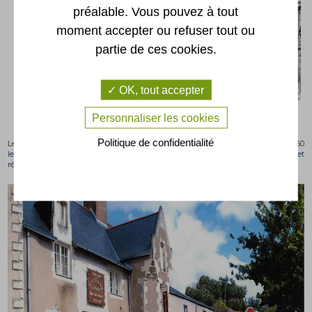
préalable. Vous pouvez à tout
moment accepter ou refuser tout ou
partie de ces cookies.
OK, tout accepter
Place du Pilori au début du XXe siècle avec l’hôtel
"L’Ancre de la Marine"
.
Personnaliser les cookies
Politique de confidentialité
Les propriétaires suivants continuèrent de cumuler des métiers. Dans les années 60
le propriétaire, monsieur Rethoré l’hôtelier-restaurateur, était aussi vigneron et
récoltait l'un des meilleurs crus des coteaux de Rochefort.