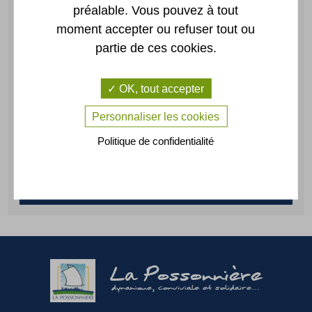
préalable. Vous pouvez à tout
moment accepter ou refuser tout ou
Portail
Annuaire
partie de ces cookies.
famille
OK, tout accepter
Personnaliser les cookies
Location
Plan
de salles
Politique de confidentialité
CONTACTEZ-NOUS
La Possonnière
dynamique, conviviale et solidaire...