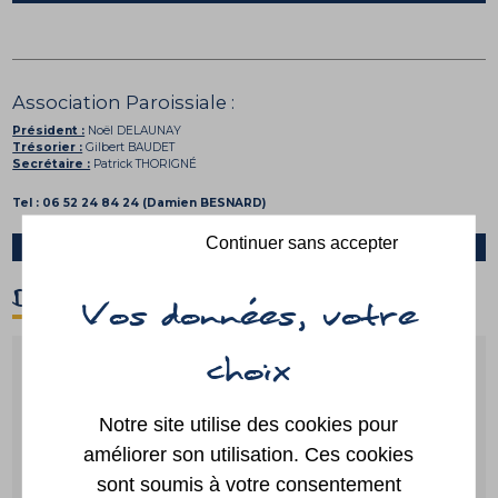
Association Paroissiale :
Président :
Noël DELAUNAY
Trésorier :
Gilbert BAUDET
Secrétaire :
Patrick THORIGNÉ
Tel : 06 52 24 84 24 (Damien BESNARD)
Continuer sans accepter
MAIL
D'un clic
Notre site utilise des cookies pour
Guide des
Paiement
démarches
en ligne
améliorer son utilisation. Ces cookies
sont soumis à votre consentement