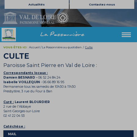
Actualités
Contactez-nous
La Possonnière
VOUS ÊTES ICI :
Accueil
/
La Possonnière au quotidien
/
Culte
CULTE
Paroisse Saint Pierre en Val de Loire :
Correspondants locaux :
Damien BESNARD -
06 52 24 84 24
Isabelle VOILLEQUIN
- 06 66 89 16 95
Permanence tous les samedis de 10h30 à 11h30
Presbytère, 3 rue du Four à Ban
Curé :
Laurent BLOURDIER
2 rue de l'Abbaye
Saint-Georges-sur-Loire
02 41 22 04 53
Catéchèse :
MAIL