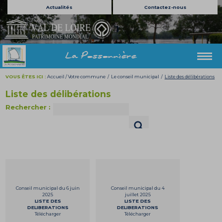
Actualités
Contactez-nous
La Possonnière
VOUS ÊTES ICI :
Accueil
/
Votre commune
/
Le conseil municipal
/
Liste des délibérations
Liste des délibérations
Rechercher
:
Conseil municipal du 6 juin
Conseil municipal du 4
2025
juillet 2025
LISTE DES
LISTE DES
DELIBERATIONS
DELIBERATIONS
Télécharger
Télécharger