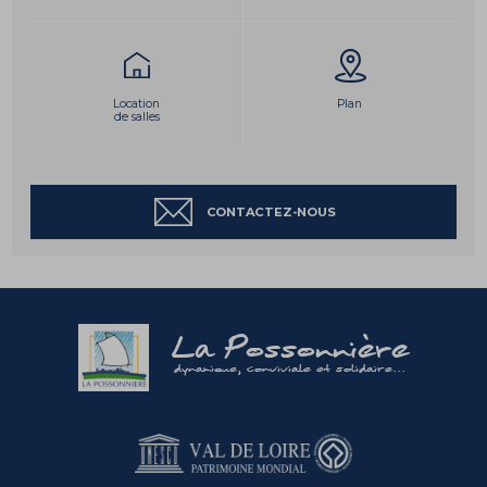
Location
Plan
de salles
CONTACTEZ-NOUS
La Possonnière
dynamique, conviviale et solidaire...