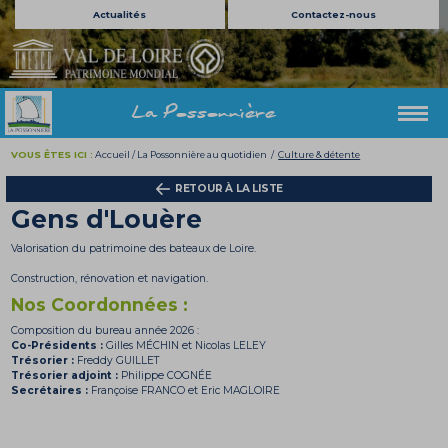
Actualités
Contactez-nous
La Possonnière
VOUS ÊTES ICI :
Accueil
/
La Possonnière au quotidien
/
Culture & détente
RETOUR À LA LISTE
Gens d'Louère
Valorisation du patrimoine des bateaux de Loire.
Construction, rénovation et navigation.
Nos Coordonnées :
Composition du bureau année
2026
:
Co-Présidents :
Gilles MÉCHIN et Nicolas LELEY
Trésorier :
Freddy GUILLET
Trésorier adjoint :
Philippe COGNÉE
Secrétaires :
Françoise FRANCO et Eric MAGLOIRE