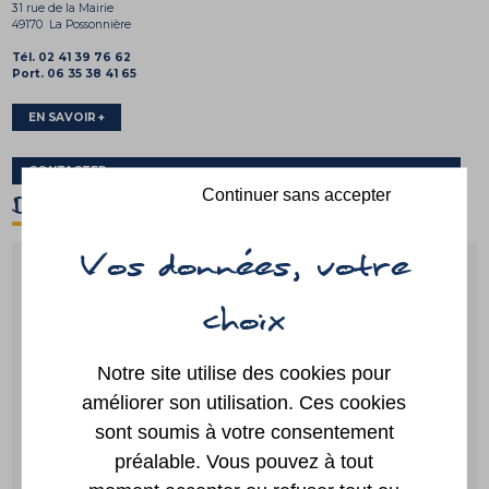
31 rue de la Mairie
49170 La Possonnière
Tél. 02 41 39 76 62
Port. 06 35 38 41 65
EN SAVOIR +
CONTACTER
D'un clic
Continuer sans accepter
Guide des
Paiement
démarches
en ligne
Notre site utilise des cookies pour
améliorer son utilisation. Ces cookies
sont soumis à votre consentement
préalable. Vous pouvez à tout
Portail
Annuaire
famille