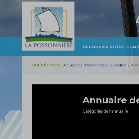
DÉCOUVRIR VOTRE COM
PRÉSENTATION ET
LOCALISATION
VOUS ÊTES ICI :
Accueil
/
La Possonnière au quotidien
/
Annu
HISTOIRE
TOURISME
PATRIMOINE
Annuaire de
Catégories de l'annuaire