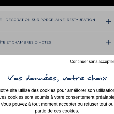
SYNDICAT
INTERCOMMUNAL
REG
DE LA RÉGION DE
SAINT GEORGES
SUR LOIRE
AUTRES ÉLUS
NE
- DÉCORATION SUR PORCELAINE, RESTAURATION
GÎTE ET CHAMBRES D'HÔTES
Continuer sans accepter
ER DE CÉRAMIQUE
TICULTURE
otre site utilise des cookies pour améliorer son utilisatio
Ces cookies sont soumis à votre consentement préalable
Vous pouvez à tout moment accepter ou refuser tout ou
R. DAGNICOURT
partie de ces cookies.