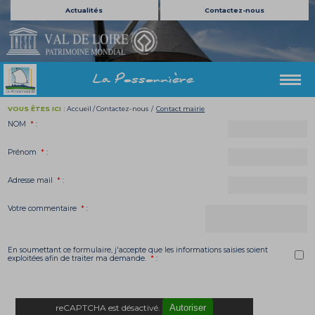
Actualités
Contactez-nous
La Possonnière
VOUS ÊTES ICI :
Accueil
/
Contactez-nous
/
Contact mairie
NOM
*
:
Prénom
*
:
Adresse mail
*
:
Votre commentaire
*
:
En soumettant ce formulaire, j'accepte que les informations saisies soient
exploitées afin de traiter ma demande.
*
:
reCAPTCHA est désactivé.
Autoriser