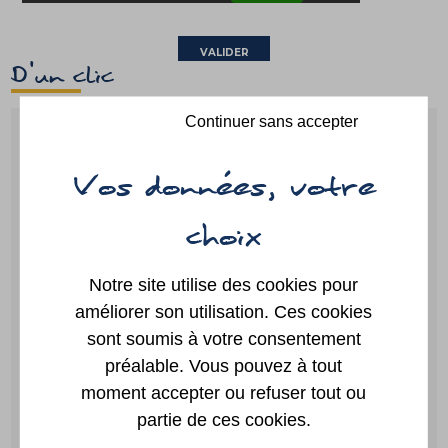
D'un clic
Continuer sans accepter
Guide des
Paiement
démarches
en ligne
Notre site utilise des cookies pour
améliorer son utilisation. Ces cookies
Portail
Annuaire
famille
sont soumis à votre consentement
préalable. Vous pouvez à tout
moment accepter ou refuser tout ou
partie de ces cookies.
Location
Plan
de salles