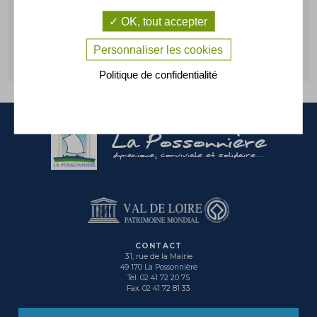
OK, tout accepter
Personnaliser les cookies
CONTACTEZ-NOUS
Politique de confidentialité
La Possonnière
dynamique, conviviale et solidaire...
CONTACT
31, rue de la Mairie
49 170 La Possonnière
Tél. 02 41 72 20 75
Fax. 02 41 72 81 33