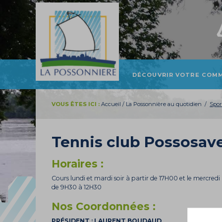
DÉCOUVRIR VOTRE COM
PRÉSENTATION ET
LOCALISATION
VOUS ÊTES ICI :
Accueil
/
La Possonnière au quotidien
/
Spor
HISTOIRE
TOURISME
Tennis club Possosav
PATRIMOINE
Horaires :
Cours lundi et mardi soir à partir de 17H00 et le mercred
de 9H30 à 12H30
Nos Coordonnées :
PRÉSIDENT : LAURENT BOUDAUD