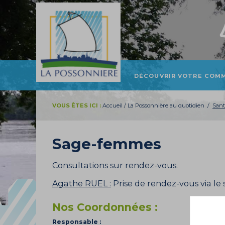
DÉCOUVRIR VOTRE COM
PRÉSENTATION ET
LOCALISATION
VOUS ÊTES ICI :
Accueil
/
La Possonnière au quotidien
/
Sant
HISTOIRE
TOURISME
Sage-femmes
PATRIMOINE
Consultations sur rendez-vous.
Agathe RUEL :
Prise de rendez-vous via le 
Nos Coordonnées :
Responsable :