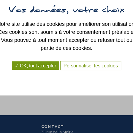
SYNDICAT
INTERCOMMUNAL
REG
DE LA RÉGION DE
SAINT GEORGES
SUR LOIRE
AUTRES ÉLUS
otre site utilise des cookies pour améliorer son utilisatio
Ces cookies sont soumis à votre consentement préalable
Vous pouvez à tout moment accepter ou refuser tout ou
partie de ces cookies.
OK, tout accepter
Personnaliser les cookies
CONTACT
31, rue de la Mairie