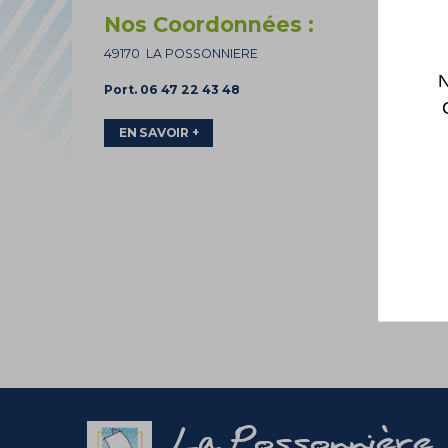
Nos Coordonnées :
49170 LA POSSONNIERE
N
Port. 06 47 22 43 48
EN SAVOIR +
La Possonnière