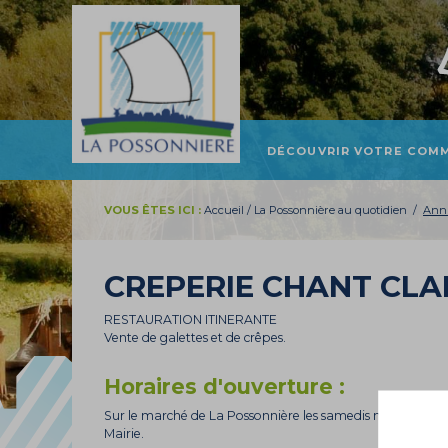
DÉCOUVRIR VOTRE COM
PRÉSENTATION ET
LOCALISATION
VOUS ÊTES ICI :
Accueil
/
La Possonnière au quotidien
/
Annu
HISTOIRE
TOURISME
CREPERIE CHANT CLA
PATRIMOINE
RESTAURATION ITINERANTE
Vente de galettes et de crêpes.
Horaires d'ouverture :
Sur le marché de La Possonnière les samedis matins, plac
Mairie.