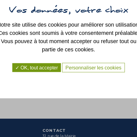
SYNDICAT
INTERCOMMUNAL
REG
DE LA RÉGION DE
SAINT GEORGES
SUR LOIRE
AUTRES ÉLUS
otre site utilise des cookies pour améliorer son utilisatio
Ces cookies sont soumis à votre consentement préalable
Vous pouvez à tout moment accepter ou refuser tout ou
partie de ces cookies.
OK, tout accepter
Personnaliser les cookies
CONTACT
31, rue de la Mairie