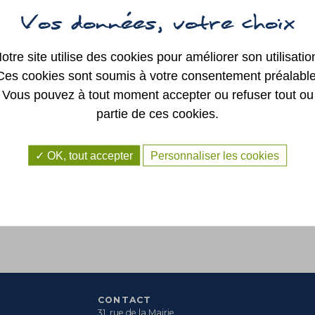
SYNDICAT
INTERCOMMUNAL
REG
DE LA RÉGION DE
SAINT GEORGES
SUR LOIRE
AUTRES ÉLUS
otre site utilise des cookies pour améliorer son utilisatio
Ces cookies sont soumis à votre consentement préalable
Vous pouvez à tout moment accepter ou refuser tout ou
partie de ces cookies.
OK, tout accepter
Personnaliser les cookies
CONTACT
31, rue de la Mairie