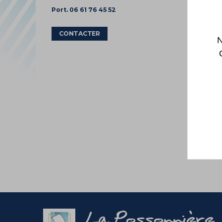
Port. 06 61 76 45 52
CONTACTER
N
La Possonnière