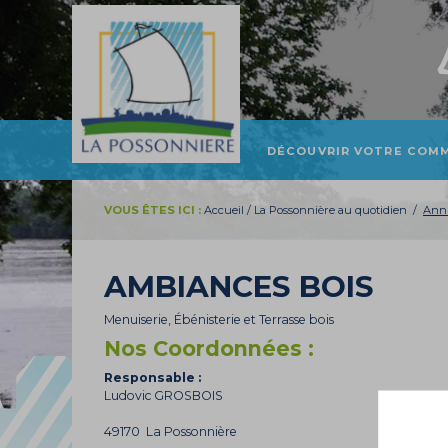
DÉCOUVRIR VOTRE COM
PRÉSENTATION ET
LOCALISATION
VOUS ÊTES ICI :
Accueil
/
La Possonnière au quotidien
/
Annu
HISTOIRE
TOURISME
AMBIANCES BOIS
PATRIMOINE
Menuiserie, Ébénisterie et Terrasse bois
Nos Coordonnées :
Responsable :
Ludovic GROSBOIS
49170 La Possonnière