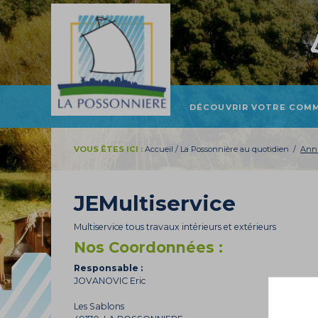
DÉCOUVRIR VOTRE COM
PRÉSENTATION ET
LOCALISATION
VOUS ÊTES ICI :
Accueil
/
La Possonnière au quotidien
/
Annu
HISTOIRE
TOURISME
JEMultiservice
PATRIMOINE
Multiservice tous travaux intérieurs et extérieurs
Nos Coordonnées :
Responsable :
JOVANOVIC Eric
Les Sablons