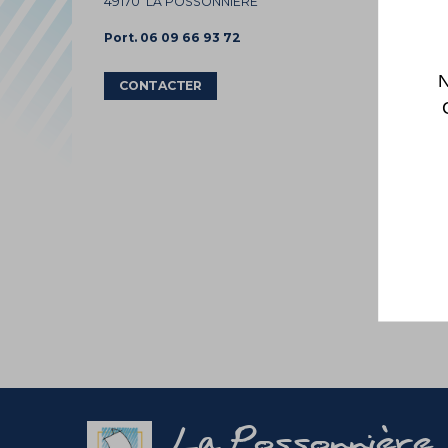
49170 LA POSSONNIERE
Port. 06 09 66 93 72
N
CONTACTER
La Possonnière