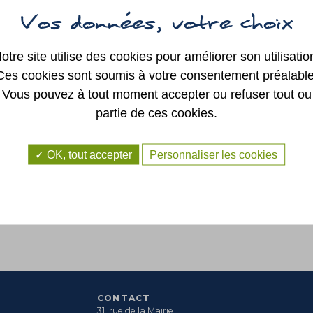
SYNDICAT
INTERCOMMUNAL
REG
DE LA RÉGION DE
SAINT GEORGES
SUR LOIRE
AUTRES ÉLUS
otre site utilise des cookies pour améliorer son utilisatio
Ces cookies sont soumis à votre consentement préalable
Vous pouvez à tout moment accepter ou refuser tout ou
partie de ces cookies.
OK, tout accepter
Personnaliser les cookies
CONTACT
31, rue de la Mairie