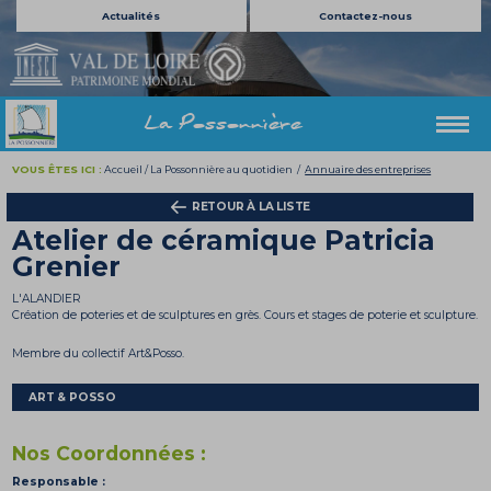
Actualités
Contactez-nous
La Possonnière
VOUS ÊTES ICI :
Accueil
/
La Possonnière au quotidien
/
Annuaire des entreprises
RETOUR À LA LISTE
Atelier de céramique Patricia
Grenier
L'ALANDIER
Création de poteries et de sculptures en grès. Cours et stages de poterie et sculpture.
Membre du collectif Art&Posso.
ART & POSSO
Nos Coordonnées :
Responsable :