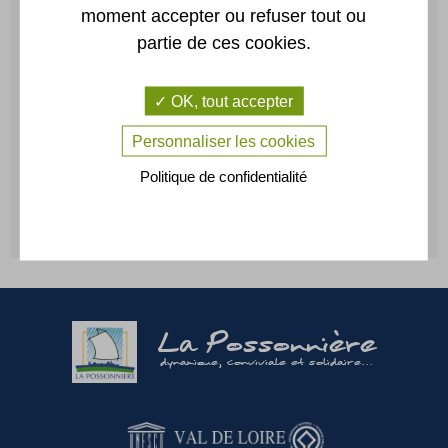
Portail
Annuaire
moment accepter ou refuser tout ou
famille
partie de ces cookies.
OK, tout accepter
Location
Plan
de salles
Personnaliser les cookies
Politique de confidentialité
CONTACTEZ-NOUS
La Possonnière
dynamique, conviviale et solidaire...