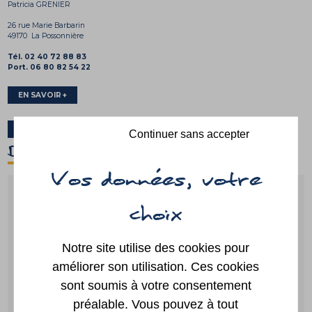
Patricia GRENIER
26 rue Marie Barbarin
49170 La Possonnière
Tél. 02 40 72 88 83
Port. 06 80 82 54 22
EN SAVOIR +
CONTACTER
Continuer sans accepter
D'un clic
Guide des
Paiement
démarches
en ligne
Notre site utilise des cookies pour
améliorer son utilisation. Ces cookies
sont soumis à votre consentement
préalable. Vous pouvez à tout