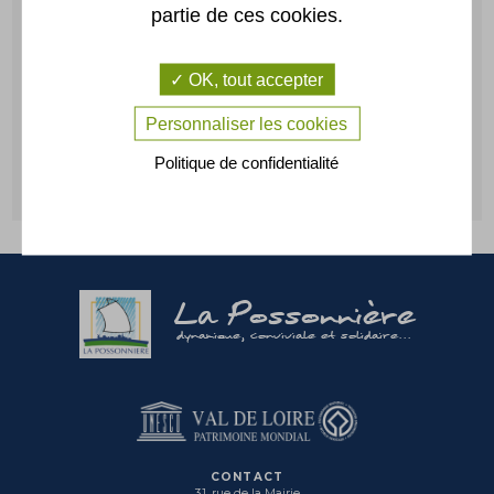
partie de ces cookies.
Location
Plan
OK, tout accepter
de salles
Personnaliser les cookies
Politique de confidentialité
CONTACTEZ-NOUS
La Possonnière
dynamique, conviviale et solidaire...
CONTACT
31, rue de la Mairie