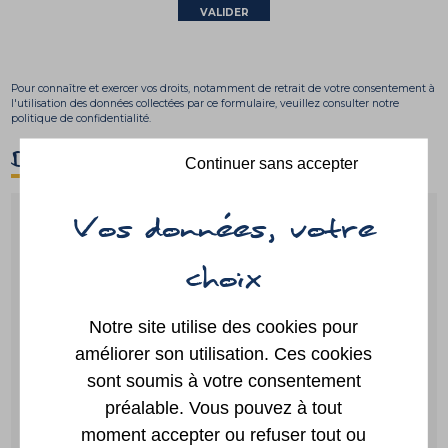
Pour connaître et exercer vos droits, notamment de retrait de votre consentement à
l'utilisation des données collectées par ce formulaire, veuillez consulter
notre
politique de confidentialité.
D'un clic
Continuer sans accepter
Guide des
Paiement
démarches
en ligne
Notre site utilise des cookies pour
améliorer son utilisation. Ces cookies
sont soumis à votre consentement
Portail
Annuaire
préalable. Vous pouvez à tout
famille
moment accepter ou refuser tout ou