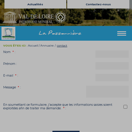
Actualités
Contactez-nous
La Possonnière
VOUS ÊTES ICI :
Accueil
/
Annuaire
/
contact
Nom
*
:
Prénom
:
E-mail
*
:
Message
*
:
En soumettant ce formulaire, j'accepte que les informations saisies soient
exploitées afin de traiter ma demande.
*
: