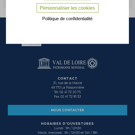
Personnaliser les cookies
Politique de confidentialité
La Possonnière
dynamique, conviviale et solidaire...
CONTACT
31, rue de la Mairie
49 170 La Possonnière
Tél. 02 41 72 20 75
Fax. 02 41 72 81 33
NOUS CONTACTER
HORAIRES D'OUVERTURES
Lundi : 9h / 12h30
Mardi, mercredi : 9h / 12h30 et 14h / 18h