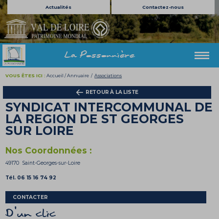
Actualités
Contactez-nous
La Possonnière
VOUS ÊTES ICI :
Accueil
/
Annuaire
/
Associations
RETOUR À LA LISTE
SYNDICAT INTERCOMMUNAL DE
LA REGION DE ST GEORGES
SUR LOIRE
Nos Coordonnées :
49170 Saint-Georges-sur-Loire
Tél. 06 15 16 74 92
CONTACTER
D'un clic