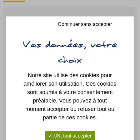
Continuer sans accepter
Guide des
Paiement
démarches
en ligne
Portail
Annuaire
famille
Notre site utilise des cookies pour
améliorer son utilisation. Ces cookies
sont soumis à votre consentement
préalable. Vous pouvez à tout
Location
Plan
moment accepter ou refuser tout ou
de salles
partie de ces cookies.
OK, tout accepter
CONTACTEZ-NOUS