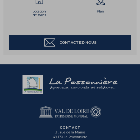
Location
Plan
de salles
CONTACTEZ-NOUS
La Possonnière
dynamique, conviviale et solidaire...
CONTACT
31, rue de la Mairie
49 170 La Possonnière