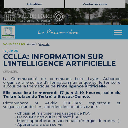
Actualités
Contactez-nous
La Possonnière
VOUS ÊTES ICI :
Accueil
/
Agenda
17 juin 26
CCLLA: INFORMATION SUR
L'INTELLIGENCE ARTIFICIELLE
SERVICES
La Communauté de communes Loire Layon Aubance
organise une soirée d’information numérique sur le territoire
autour de la thématique de
l'intelligence artificielle.
Elle aura lieu le mercredi 17 juin à 19 heures, salle du
Tertre (place du Tertre) à Brissac-Quincé.
L'intervenant M. Audric GUEIDAN, explorateur et
vulgarisateur de l'I.A., abordera les points suivants :
- Choisir et maîtriser ses usages de l'I.A.
- Découvrir des outils utilisant l'I.A.
- Mieux appréhender son impact (énergie, données,...)
- Apprendre à s'en servir.