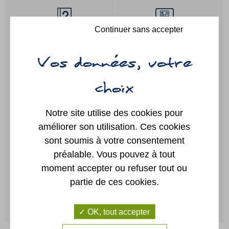
Continuer sans accepter
Guide des
Paiement
démarches
en ligne
Portail
Annuaire
famille
Notre site utilise des cookies pour
améliorer son utilisation. Ces cookies
sont soumis à votre consentement
Location
Plan
préalable. Vous pouvez à tout
de salles
moment accepter ou refuser tout ou
partie de ces cookies.
CONTACTEZ-NOUS
OK, tout accepter