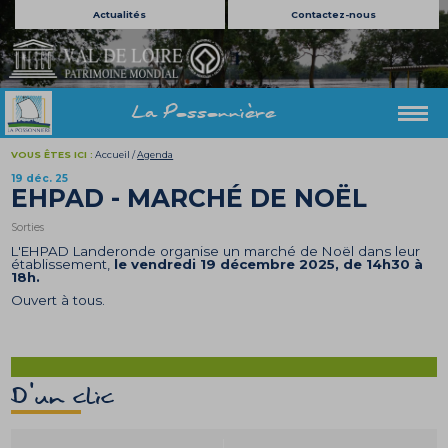
Actualités
Contactez-nous
La Possonnière
VOUS ÊTES ICI :
Accueil
/
Agenda
19 déc. 25
EHPAD - MARCHÉ DE NOËL
Sorties
L'EHPAD Landeronde organise un marché de Noël dans leur
établissement,
le vendredi 19 décembre 2025, de 14h30 à
18h.
Ouvert à tous.
D'un clic