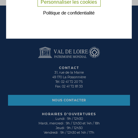
Personnaliser les cookies
Politique de confidentialité
La Possonnière
dynamique, conviviale et solidaire...
CONTACT
31, rue de la Mairie
49 170 La Possonnière
Tél. 02 41 72 20 75
Fax. 02 41 72 81 33
NOUS CONTACTER
HORAIRES D'OUVERTURES
Lundi : 9h / 12h30
Mardi, mercredi : 9h / 12h30 et 14h / 18h
Jeudi : 9h / 12h30
Vendredi : 9h / 12h30 et 14h / 17h