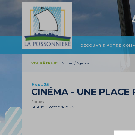
DÉCOUVRIR VOTRE COM
PRÉSENTATION ET
LOCALISATION
VOUS ÊTES ICI :
Accueil
/
Agenda
HISTOIRE
TOURISME
9 oct. 25
PATRIMOINE
CINÉMA - UNE PLACE
Sorties
Le jeudi 9 octobre 2025.