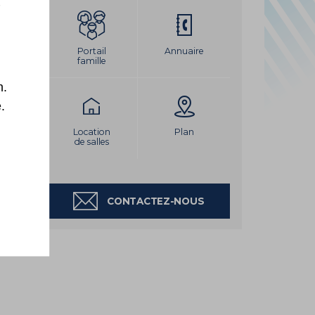
LEMENT DU PORT
yer
ne,
Portail
Annuaire
famille
 en
sa
n.
la
de
.
Location
Plan
de salles
CONTACTEZ-NOUS