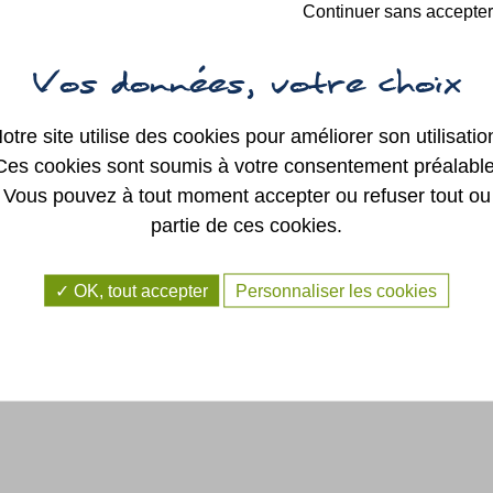
SYNDICAT
Durée :
1h39
Continuer sans accepter
INTERCOMMUNAL
REG
DE LA RÉGION DE
Synopsis :
SAINT GEORGES
SUR LOIRE
Pierrot, 45 ans, est autiste et vit dans un fo
médicalisé. Déterminée à lui offrir une vie dig
AUTRES ÉLUS
sa soeur Camille le prend chez elle et se met
quête d’un endroit mieux adapté à 
otre site utilise des cookies pour améliorer son utilisatio
différence. Le chemin est long mais c’est 
promesse d’une nouvelle vie, au sein 
Ces cookies sont soumis à votre consentement préalable
laquelle chacun trouvera sa place.
Vous pouvez à tout moment accepter ou refuser tout ou
partie de ces cookies.
- de 18 ans)
OK, tout accepter
Personnaliser les cookies
25