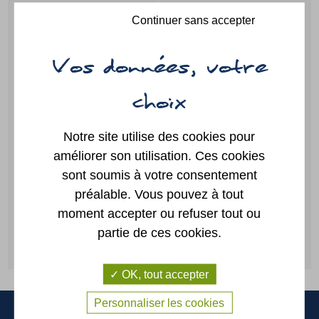
Guide des
Paiement
démarches
en ligne
Continuer sans accepter
Portail
Annuaire
famille
Notre site utilise des cookies pour
améliorer son utilisation. Ces cookies
Location
Plan
sont soumis à votre consentement
de salles
préalable. Vous pouvez à tout
moment accepter ou refuser tout ou
partie de ces cookies.
CONTACTEZ-NOUS
OK, tout accepter
Personnaliser les cookies