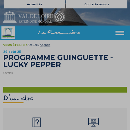
Actualités
Contactez-nous
La Possonnière
VOUS ÊTES ICI :
Accueil
/
Agenda
29 août 25
PROGRAMME GUINGUETTE -
LUCKY PEPPER
Sorties
D'un clic