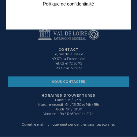
La Possonnière
Politique de confidentialité
dynamique, conviviale et solidaire...
CONTACT
31, rue de la Mairie
49 170 La Possonnière
Tél. 02 41 72 20 75
Fax. 02 41 72 81 33
NOUS CONTACTER
HORAIRES D'OUVERTURES
Lundi : 9h / 12h30
Mardi, mercredi : 9h / 12h30 et 14h / 18h
Jeudi : 9h / 12h30
Vendredi : 9h / 12h30 et 14h / 17h
Ouvert le matin uniquement pendant les vacances scolaires.