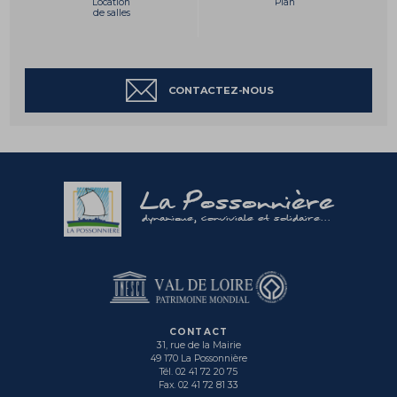
Location
Plan
de salles
CONTACTEZ-NOUS
La Possonnière
dynamique, conviviale et solidaire...
CONTACT
31, rue de la Mairie
49 170 La Possonnière
Tél. 02 41 72 20 75
Fax. 02 41 72 81 33