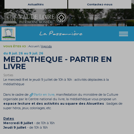
Actualités
Contactez-nous
La Possonnière
VOUS ÊTES ICI :
Accueil
/
Agenda
du 8 juil. 26 au 9 juil. 26
MEDIATHEQUE - PARTIR EN
LIVRE
Sorties
Le mercredi 8 et le jeudi 9 juillet de 10h à 16h : activités déplacées à la
médiathèque
Dans le cadre de
Partir en livre
, manifestation du ministère de la Culture
organisée par le Centre national du livre, la médiathèque vous propose un
espace lecture et des activités au square des Alouettes
: badges de
super héros, jeux, coloriages, etc.
Dates
Mercredi 8 juillet
- de 10h à 16h
Jeudi 9 juillet
- de 10h à 16h